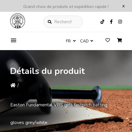
x
Grand choix de produits et expédition rapide !
Rechercher
FR
CAD
Détails du produit
/
Easton Fundamental VRS girls fastpitch batting
gloves grey/white