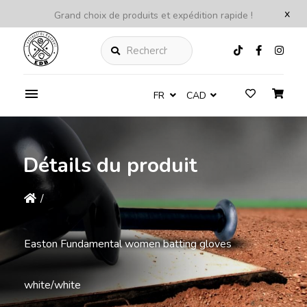
x
Grand choix de produits et expédition rapide !
Rechercher
FR
CAD
Détails du produit
/
Easton Fundamental women batting gloves
white/white