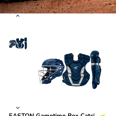
EASTON Gametime Box Catcher