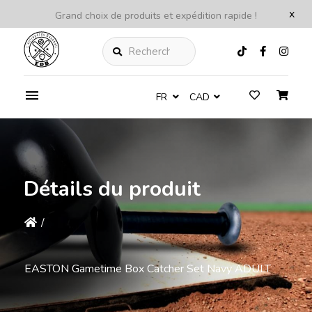
x
Grand choix de produits et expédition rapide !
Rechercher
FR
CAD
Détails du produit
/
EASTON Gametime Box Catcher Set Navy ADULT