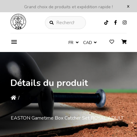
x
Grand choix de produits et expédition rapide !
Rechercher
FR
CAD
Détails du produit
/
EASTON Gametime Box Catcher Set ROYAL ADULT