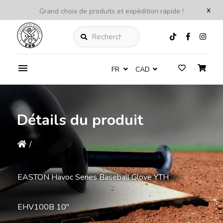
x
Grand choix de produits et expédition rapide !
Rechercher
FR
CAD
Détails du produit
/
EASTON Havoc Series Baseball Glove YTH
EHV100B 10''