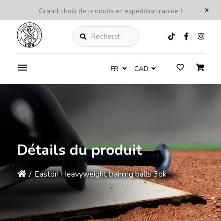
x
Grand choix de produits et expédition rapide !
Rechercher
FR
CAD
Détails du produit
/
Easton Heavyweight training balls 3pk