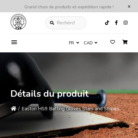
x
Grand choix de produits et expédition rapide !
Rechercher
FR
CAD
Détails du produit
/
Easton HS9 Batting Gloves Stars and Stripes