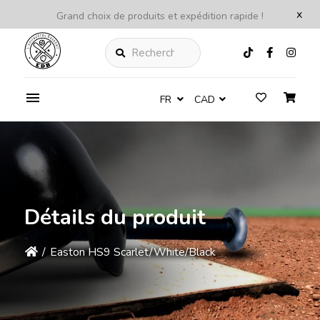
x
Grand choix de produits et expédition rapide !
Rechercher
FR
CAD
Détails du produit
/
Easton HS9 Scarlet/White/Black