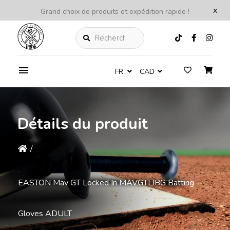
x
Grand choix de produits et expédition rapide !
Rechercher
FR
CAD
Détails du produit
/
EASTON Mav GT Locked In MAVGTLIBG Batting
Gloves ADULT