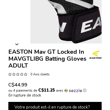
EASTON Mav GT Locked In
MAVGTLIBG Batting Gloves
ADULT
0 Avis clients
C$44.99
C$11.25
ou 4 paiements de
avec
ⓘ
En rupture de stock
Votre produit est-il en rupture de stock?