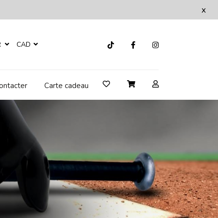
x
R
CAD
ontacter
Carte cadeau