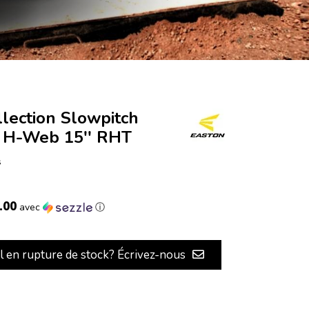
lection Slowpitch
 H-Web 15'' RHT
s
.00
avec
ⓘ
il en rupture de stock? Écrivez-nous