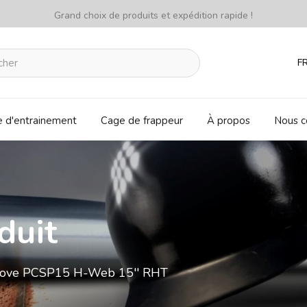
Grand choix de produits et expédition rapide !
F
e d'entrainement
Cage de frappeur
À propos
Nous c
duit
 glove PCSP15 H-Web 15'' RHT