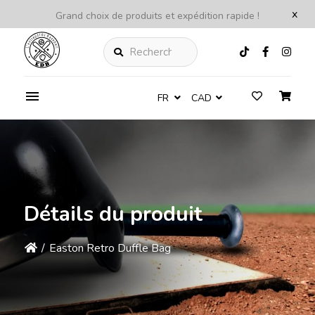
x
Grand choix de produits et expédition rapide !
Rechercher
FR
CAD
Détails du produit
/
Easton Retro Duffle Bag