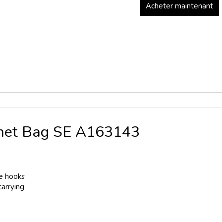
Acheter maintenant
met Bag SE A163143
ce hooks
carrying