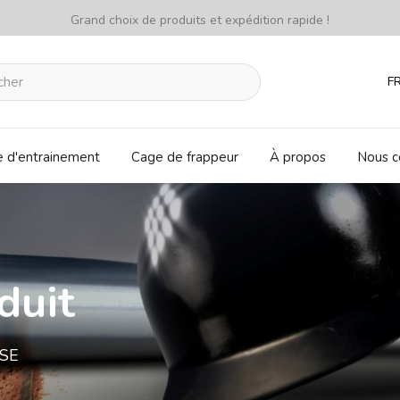
Grand choix de produits et expédition rapide !
F
e d'entrainement
Cage de frappeur
À propos
Nous c
duit
 SE