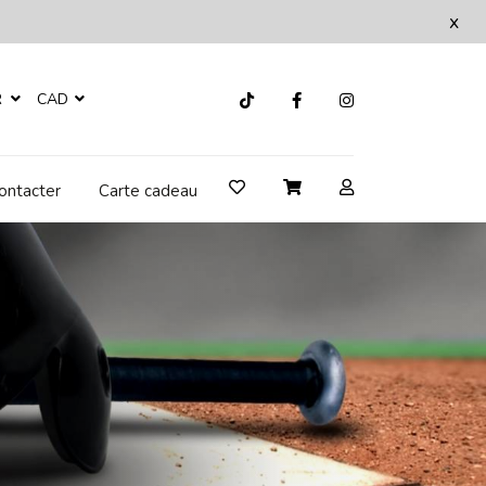
x
R
CAD
ontacter
Carte cadeau