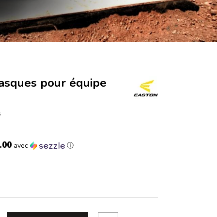
casques pour équipe
s
.00
avec
ⓘ