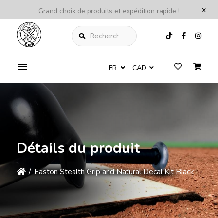
x
Grand choix de produits et expédition rapide !
Rechercher
FR
CAD
Détails du produit
/
Easton Stealth Grip and Natural Decal Kit Black