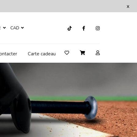
x
R
CAD
ontacter
Carte cadeau