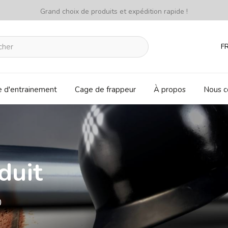
Grand choix de produits et expédition rapide !
F
e d'entrainement
Cage de frappeur
À propos
Nous c
duit
0