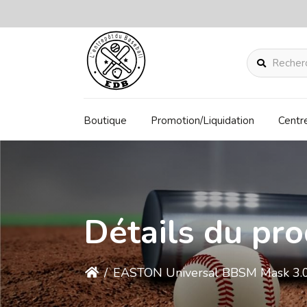
Rechercher
Boutique
Promotion/Liquidation
Centr
Détails du pro
/
EASTON Universal BBSM Mask 3.