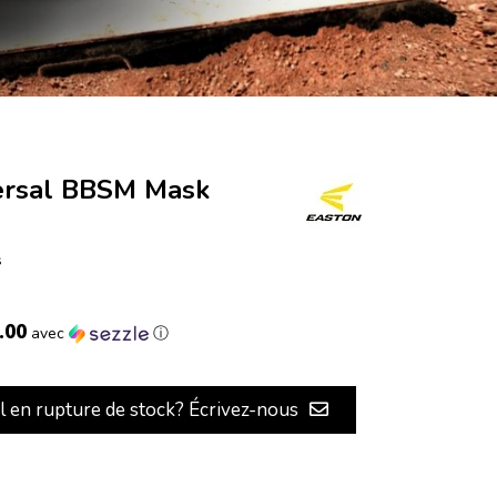
rsal BBSM Mask
s
.00
avec
ⓘ
il en rupture de stock? Écrivez-nous