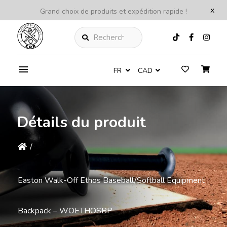
x
Grand choix de produits et expédition rapide !
Rechercher
FR
CAD
Détails du produit
/
Easton Walk-Off Ethos Baseball/Softball Equipment
Backpack – WOETHOSBP