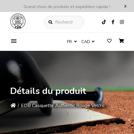
x
Grand choix de produits et expédition rapide !
Rechercher
FR
CAD
Détails du produit
/
EDB Casquette Authentic Rouge Velcro