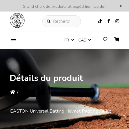
x
Grand choix de produits et expédition rapide !
Rechercher
FR
CAD
Détails du produit
/
EASTON Universal Batting Helmet Padding Fit Kit