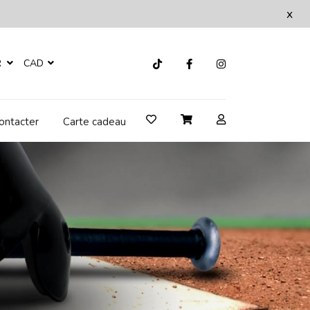
x
R
CAD
ontacter
Carte cadeau