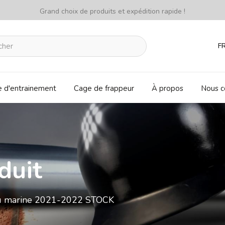
Grand choix de produits et expédition rapide !
F
e d'entrainement
Cage de frappeur
À propos
Nous c
duit
eu marine 2021-2022 STOCK