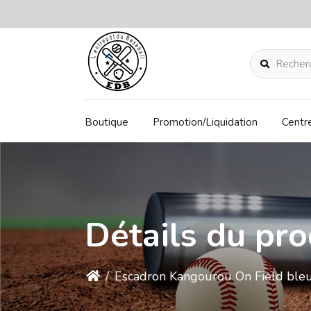
Rechercher
Boutique
Promotion/Liquidation
Centr
Détails du pro
/
Escadron Kangourou On Field bl