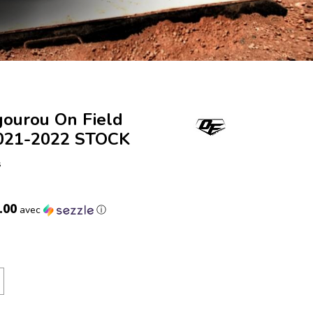
ourou On Field
2021-2022 STOCK
s
.00
avec
ⓘ