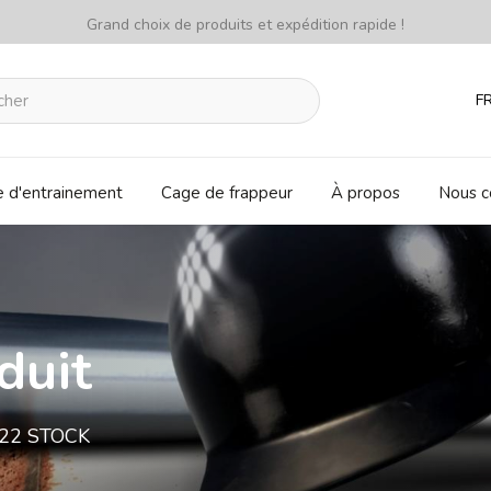
Grand choix de produits et expédition rapide !
F
e d'entrainement
Cage de frappeur
À propos
Nous c
duit
2022 STOCK