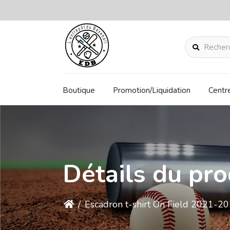
Rechercher
Boutique
Promotion/Liquidation
Centr
Détails du pro
/
Escadron t-shirt On Field 2021-