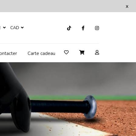
x
R
CAD
ontacter
Carte cadeau