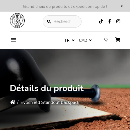
x
Grand choix de produits et expédition rapide !
Rechercher
FR
CAD
Détails du produit
/
Evoshield Standout backpack