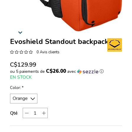
Evoshield Standout backpack
0 Avis clients
C$129.99
C$26.00
ou 5 paiements de
avec
ⓘ
EN STOCK
Color:
*
Qté