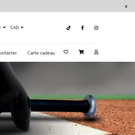
x
R
CAD
ontacter
Carte cadeau