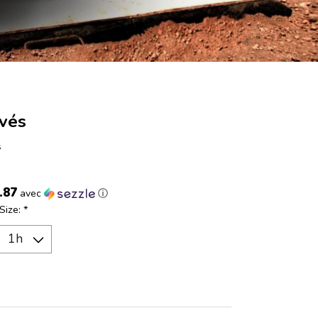
ivés
s
.87
avec
ⓘ
Size:
*