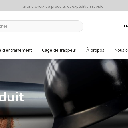
Grand choix de produits et expédition rapide !
F
e d'entrainement
Cage de frappeur
À propos
Nous c
duit