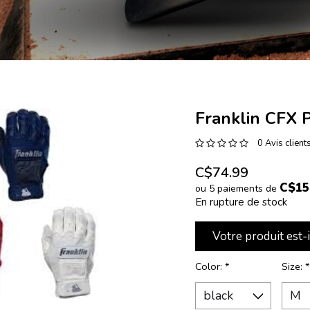
Franklin CFX 
0 Avis client
C$74.99
C$15
ou 5 paiements de
En rupture de stock
Votre produit est-
Color:
*
Size: