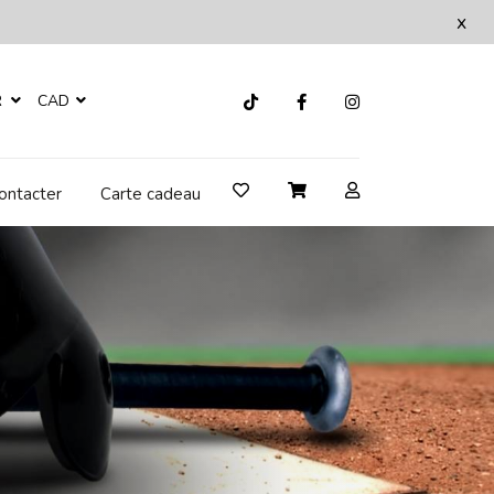
x
R
CAD
ontacter
Carte cadeau