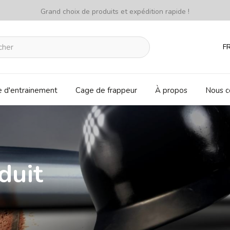
Grand choix de produits et expédition rapide !
F
e d'entrainement
Cage de frappeur
À propos
Nous c
duit