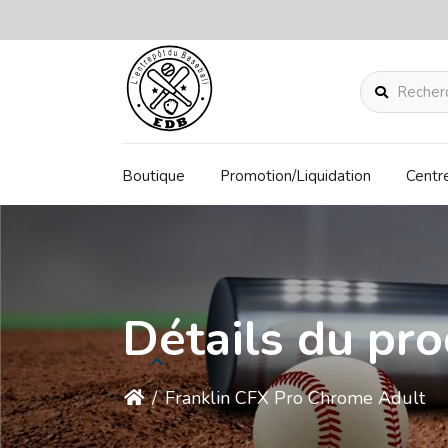
Rechercher
Boutique
Promotion/Liquidation
Centr
Détails du pro
/
Franklin CFX Pro Chrome Adult