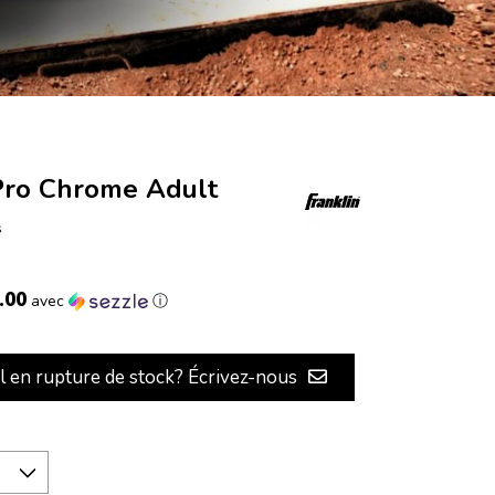
Pro Chrome Adult
s
.00
avec
ⓘ
il en rupture de stock? Écrivez-nous
*