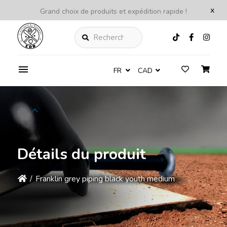
x
Grand choix de produits et expédition rapide !
Rechercher
FR
CAD
Détails du produit
/
Franklin grey piping black youth medium