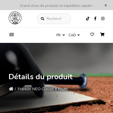
x
Grand choix de produits et expédition rapide !
Rechercher
FR
CAD
Détails du produit
/
Franklin NEO Classic II Youth