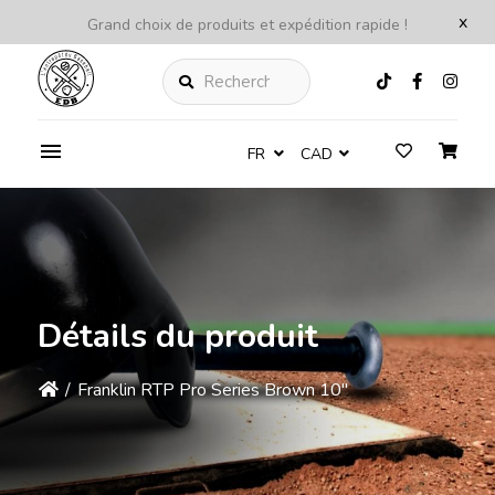
x
Grand choix de produits et expédition rapide !
Rechercher
FR
CAD
Détails du produit
/
Franklin RTP Pro Series Brown 10''