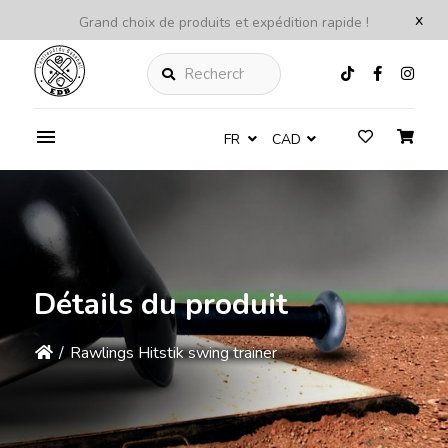
x
Grand choix de produits et expédition rapide !
Rechercher
FR
CAD
Détails du produit
/
Rawlings Hitstik swing trainer