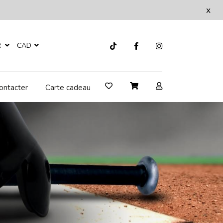
x
R
CAD
ontacter
Carte cadeau