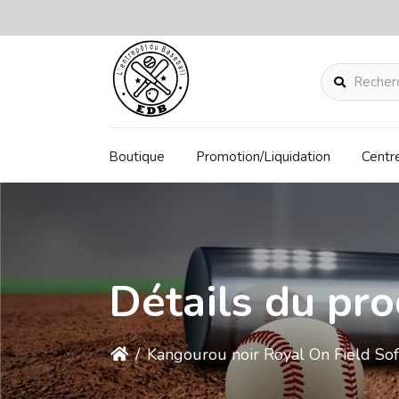
Rechercher
Boutique
Promotion/Liquidation
Centr
Détails du pro
/
Kangourou noir Royal On Field Sof