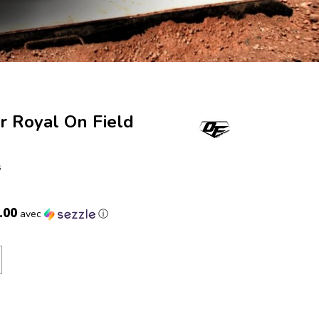
r Royal On Field
s
.00
avec
ⓘ