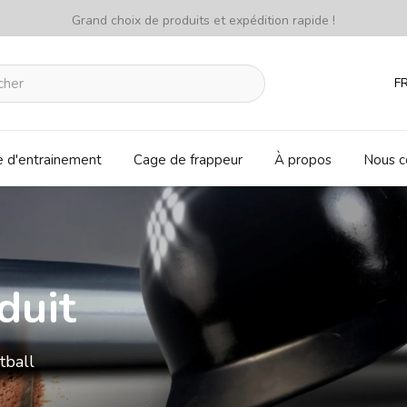
Grand choix de produits et expédition rapide !
F
e d'entrainement
Cage de frappeur
À propos
Nous c
duit
tball