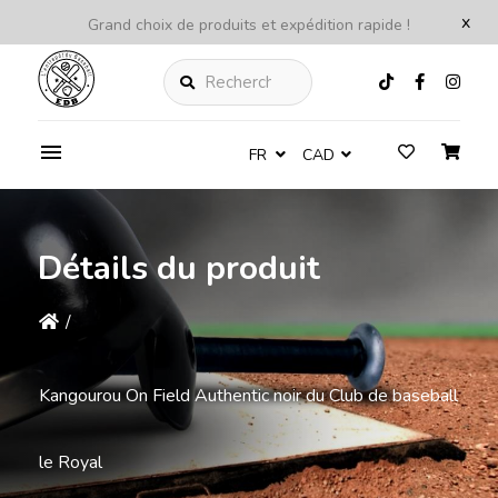
x
Grand choix de produits et expédition rapide !
Rechercher
FR
CAD
Détails du produit
/
Kangourou On Field Authentic noir du Club de baseball
le Royal