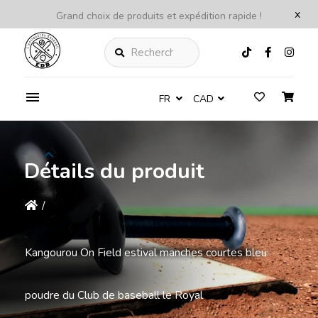
x
Grand choix de produits et expédition rapide !
Rechercher
FR
CAD
Détails du produit
/
Kangourou On Field estival manches courtes bleu
poudre du Club de baseball le Royal