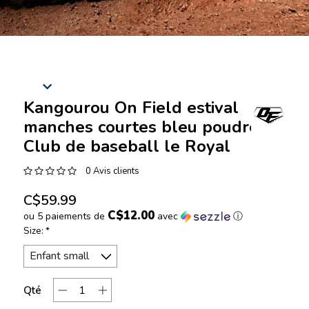
Kangourou On Field estival
manches courtes bleu poudre du
Club de baseball le Royal
0 Avis clients
C$59.99
C$12.00
ou 5 paiements de
avec
ⓘ
Size:
*
Qté