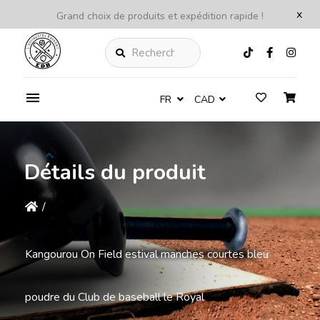
x
Grand choix de produits et expédition rapide !
Rechercher
FR
CAD
Détails du produit
/
Kangourou On Field estival manches courtes bleu
poudre du Club de baseball le Royal