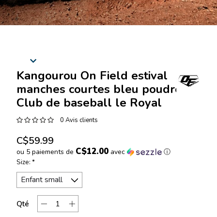
Kangourou On Field estival
manches courtes bleu poudre du
Club de baseball le Royal
0 Avis clients
C$59.99
C$12.00
ou 5 paiements de
avec
ⓘ
Size:
*
Qté