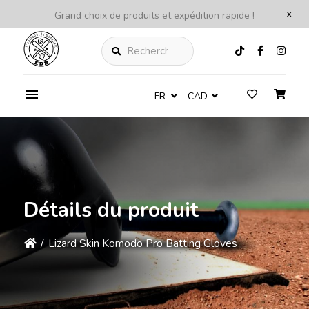
x
Grand choix de produits et expédition rapide !
Rechercher
FR
CAD
Détails du produit
/
Lizard Skin Komodo Pro Batting Gloves