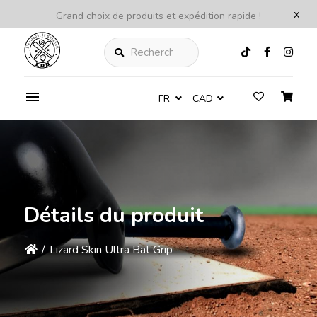
x
Grand choix de produits et expédition rapide !
Rechercher
FR
CAD
Détails du produit
/
Lizard Skin Ultra Bat Grip