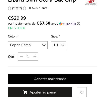
0 Avis clients
C$29.99
C$7.50
ou 4 paiements de
avec
ⓘ
EN STOCK
Color:
*
Size:
*
Qté
Acheter maintenant
Ajouter au panier