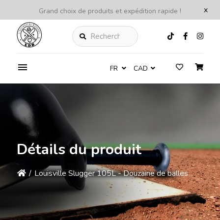
x
Grand choix de produits et expédition rapide !
Rechercher
FR
CAD
Détails du produit
/
Louisville Slugger 105L - Douzaine de balles