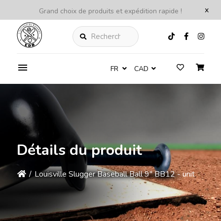
x
Grand choix de produits et expédition rapide !
Rechercher
FR
CAD
Détails du produit
/
Louisville Slugger Baseball Ball 9'' BB12 - unit