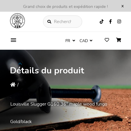
x
Grand choix de produits et expédition rapide !
Rechercher
FR
CAD
Détails du produit
/
Louisville Slugger G160 36'' maple wood fungo
Gold/black