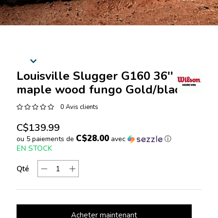
Louisville Slugger G160 36''
maple wood fungo Gold/black
0 Avis clients
C$139.99
C$28.00
ou 5 paiements de
avec
ⓘ
EN STOCK
Qté
Acheter maintenant