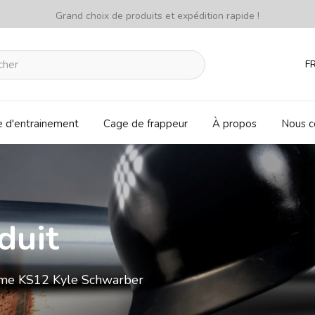
Grand choix de produits et expédition rapide !
F
e d'entrainement
Cage de frappeur
À propos
Nous c
duit
ime KS12 Kyle Schwarber