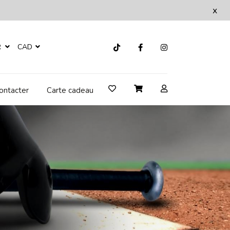
x
R
CAD
ontacter
Carte cadeau