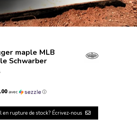
ugger maple MLB
le Schwarber
s
.00
avec
ⓘ
il en rupture de stock? Écrivez-nous