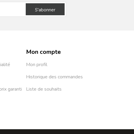
S'abonner
Mon compte
ialité
Mon profil
Historique des commandes
prix garanti
Liste de souhaits