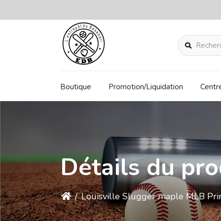
Rechercher
Boutique
Promotion/Liquidation
Centr
Détails du pro
/
Louisville Slugger maple MLB Pr