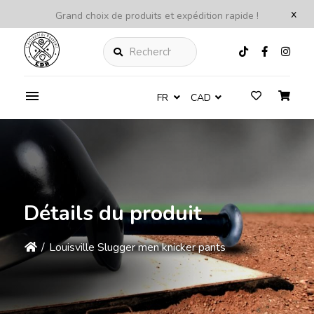
x
Grand choix de produits et expédition rapide !
Rechercher
FR
CAD
Détails du produit
/
Louisville Slugger men knicker pants