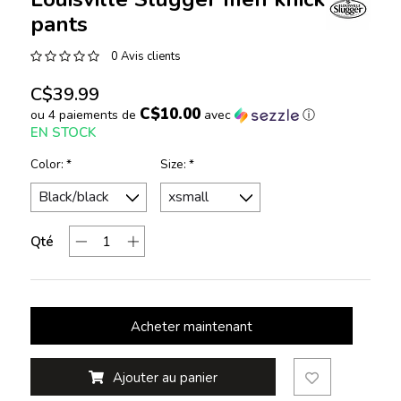
pants
0 Avis clients
C$39.99
C$10.00
ou 4 paiements de
avec
ⓘ
EN STOCK
Color:
*
Size:
*
Qté
Acheter maintenant
Ajouter au panier