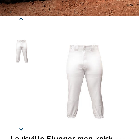
Louisville Slugger men knicker