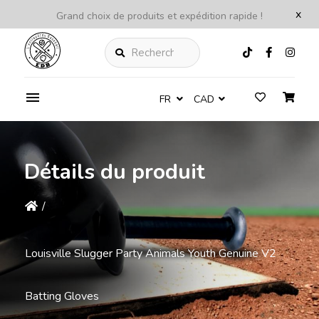
x
Grand choix de produits et expédition rapide !
Rechercher
FR
CAD
Détails du produit
/
Louisville Slugger Party Animals Youth Genuine V2
Batting Gloves