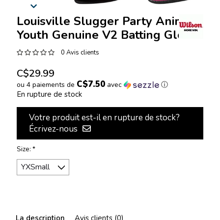
Louisville Slugger Party Animals
Youth Genuine V2 Batting Gloves
0 Avis clients
C$29.99
C$7.50
ou 4 paiements de
avec
ⓘ
En rupture de stock
Votre produit est-il en rupture de stock?
Écrivez-nous
Size:
*
La description
Avis clients (0)