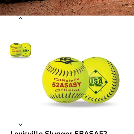
Louisville Slugger SBASA52