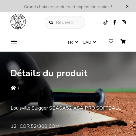
x
Grand choix de produits et expédition rapide !
Rechercher
FR
CAD
Détails du produit
/
Louisville Slugger SBASA52 ASA PRO SOFTBALL
12'' COR.52/300 COM