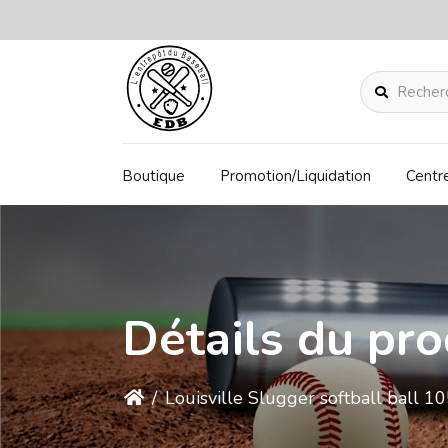
Rechercher
Boutique
Promotion/Liquidation
Centr
Détails du pro
/
Louisville Slugger softball ball 1