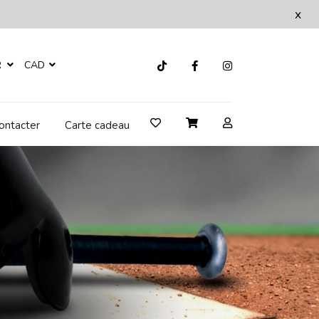
x
R
CAD
ontacter
Carte cadeau