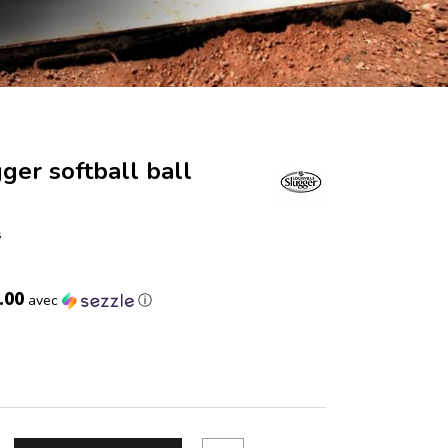
gger softball ball
s
.00
avec
ⓘ