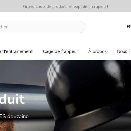
Grand choix de produits et expédition rapide !
F
e d'entrainement
Cage de frappeur
À propos
Nous c
duit
05S douzaine