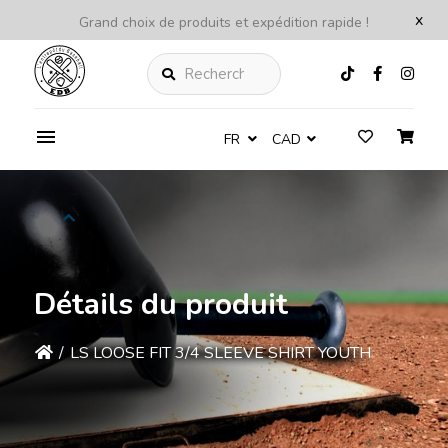
x
Grand choix de produits et expédition rapide !
Rechercher
FR
CAD
Détails du produit
/
LS LOOSE FIT 3/4 SLEEVE SHIRT YOUTH