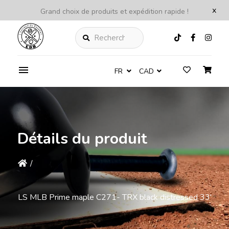
x
Grand choix de produits et expédition rapide !
Rechercher
FR
CAD
Détails du produit
/
LS MLB Prime maple C271- TRX black distressed 33'