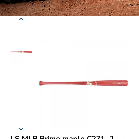
LS MLB Prime maple C271- TRX