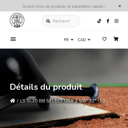
x
Grand choix de produits et expédition rapide !
Rechercher
FR
CAD
Détails du produit
/
LS SL20 BB SELECT USA 2 5/8" 32" -10