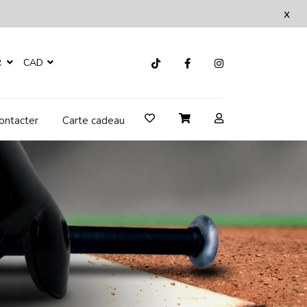
x
R
CAD
ontacter
Carte cadeau