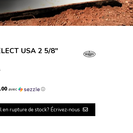
ELECT USA 2 5/8"
s
.00
avec
ⓘ
il en rupture de stock? Écrivez-nous