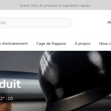
Grand choix de produits et expédition rapide !
F
e d'entrainement
Cage de frappeur
À propos
Nous c
duit
2" -10