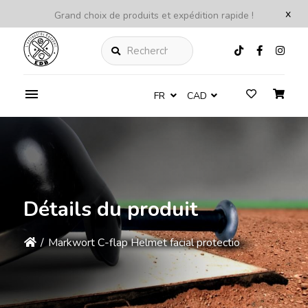
x
Grand choix de produits et expédition rapide !
Rechercher
FR
CAD
Détails du produit
/
Markwort C-flap Helmet facial protectio