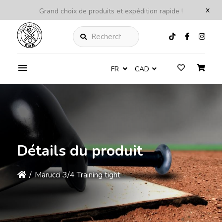
x
Grand choix de produits et expédition rapide !
Rechercher
FR
CAD
Détails du produit
/
Marucci 3/4 Training tight