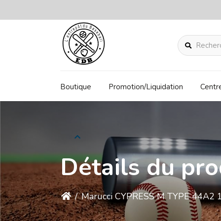
Rechercher
Boutique
Promotion/Liquidation
Centr
Détails du pro
/
Marucci CYPRESS M TYPE 44A2 