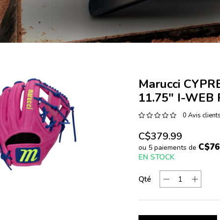
Marucci CYPR
11.75" I-WEB
0 Avis client
C$379.99
C$76
ou 5 paiements de
EN STOCK
Qté