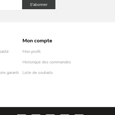
S'abonner
Mon compte
ialité
Mon profil
Historique des commandes
prix garanti
Liste de souhaits