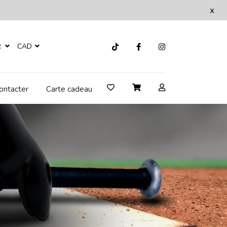
x
R
CAD
ontacter
Carte cadeau