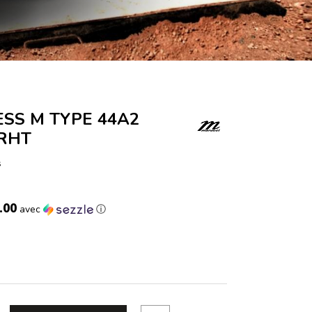
ESS M TYPE 44A2
 RHT
s
.00
avec
ⓘ