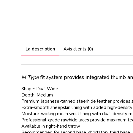
La description
Avis clients (0)
M Type
fit system provides integrated thumb an
Shape: Dual Wide
Depth: Medium
Premium Japanese-tanned steerhide leather provides st
Extra-smooth sheepskin lining with added high-density 
Moisture-wicking mesh wrist lining with dual-density
Professional-grade rawhide laces provide maximum tea
Available in right-hand throw
Recommended for second base, shortstop, third base