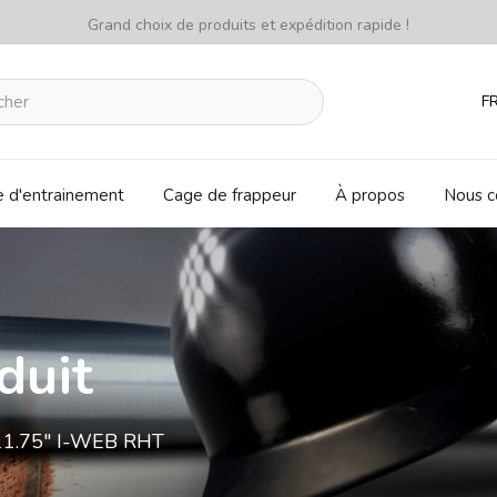
Grand choix de produits et expédition rapide !
F
e d'entrainement
Cage de frappeur
À propos
Nous c
duit
11.75" I-WEB RHT