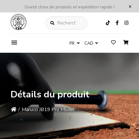
x
Grand choix de produits et expédition rapide !
Rechercher
FR
CAD
Détails du produit
/
Marucci JB19 Pro Model