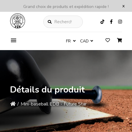
x
Grand choix de produits et expédition rapide !
Rechercher
FR
CAD
Détails du produit
/
Mini-baseball EDB - Future Star