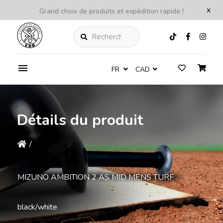
x
Grand choix de produits et expédition rapide !
Rechercher
FR
CAD
Détails du produit
/
MIZUNO AMBITION 2 AS MID MENS TURF
black/white